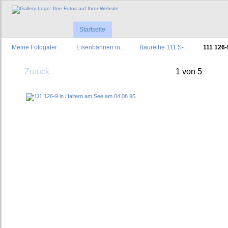
Startseite
Meine Fotogaler…
Eisenbahnen in…
Baureihe 111 S-…
111 126-
Zurück
1 von 5